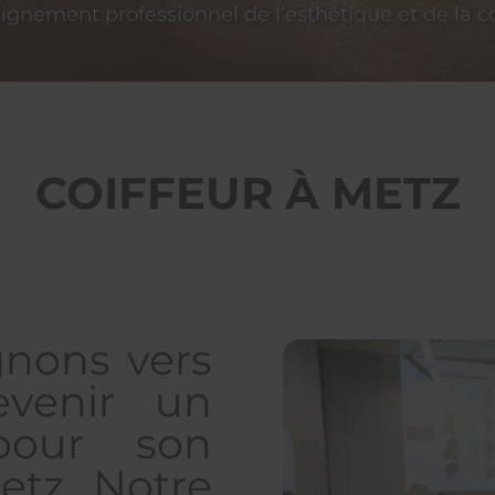
eignement professionnel de l’esthétique et de la co
COIFFEUR À METZ
nons vers
evenir un
pour son
etz. Notre