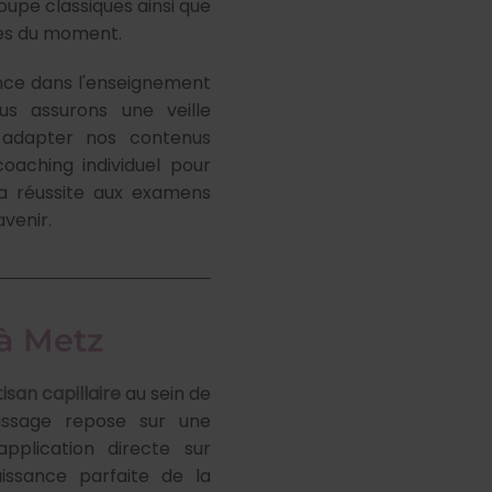
upe classiques ainsi que
tes du moment.
ence dans l'enseignement
s assurons une veille
 adapter nos contenus
oaching individuel pour
 La réussite aux examens
avenir.
 à Metz
tisan capillaire
au sein de
tissage repose sur une
application directe sur
issance parfaite de la