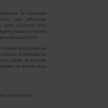
eviennent de véritables
mer une silhouette.
de soins profonds pour
rageons l'audace créative
ène les plus stricts.
richissent le parcours de
clusives. La polyvalence
xtes variés, de la mode
s leaders de demain dans
Metz grâce à notre