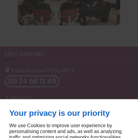
EPEC GASPARD
9 Rue Ausone
57000
METZ
09 74 56 13 49
À PROPOS
Your privacy is our priority
ACCUEIL
MENTIONS LÉGALES
CONTACTEZ-NOUS
PLAN DU SITE
We use Cookies to improve user experience by
personalising content and ads, as well as analyzing
SUIVEZ-NOUS
traffic and optimizing social networks functionalities.