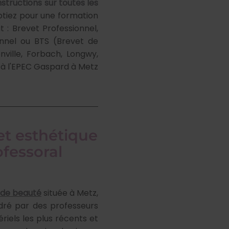
nstructions sur toutes les
ptiez pour une formation
 : Brevet Professionnel,
ionnel ou BTS (Brevet de
nville, Forbach, Longwy,
 à l'EPEC Gaspard à Metz
et esthétique
fessoral
t de beauté
située à Metz,
dré par des professeurs
iels les plus récents et