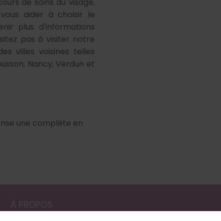
cours de soins du visage,
ous aider à choisir le
ir plus d'informations
itez pas à visiter notre
s villes voisines telles
ousson, Nancy, Verdun et
spense une complète en
À PROPOS