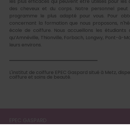
les plus efficaces qui peuvent être utilisés pour les 
des cheveux et du corps. Notre personnel peut v
programme le plus adapté pour vous. Pour obten
concernant la formation que nous proposons, n'hés
école de coiffure. Nous accueillons les étudiants de
qu’Amnéville, Thionville, Forbach, Longwy, Pont-à-M
leurs environs.
L'institut de coiffure EPEC Gaspard situé à Metz, di
coiffure et soins de beauté.
EPEC GASPARD