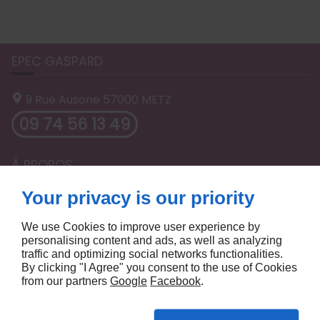
EPEC GASPARD
9 Rue Ausone
57000
METZ
09 74 56 13 49
À PROPOS
Your privacy is our priority
ACCUEIL
MENTIONS LÉGALES
CONTACTEZ-NOUS
PLAN DU SITE
We use Cookies to improve user experience by
personalising content and ads, as well as analyzing
SUIVEZ-NOUS
traffic and optimizing social networks functionalities.
By clicking "I Agree" you consent to the use of Cookies
from our partners
Google
Facebook
.